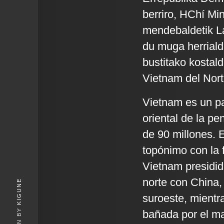
berriro, HChí Min
mendebaldetik L
du muga herriald
bustitako kostal
Vietnam del Nort
Vietnam es un pa
oriental de la p
de 90 millones. E
topónimo con la 
Vietnam presidida
norte con China,
KIGUNE
suroeste, mientr
bañada por el ma