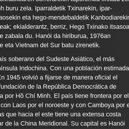
h buru zela. Iparraldetik Txinarekin, ipar-
aosekin eta hego-mendebaldetik Kanbodiareki
eak; ekialderantz, berriz, Hego Txinako itsaso
de zabala du. Hanói da hiriburua, 1976an
e eta Vietnam del Sur batu zirenetik.
ís soberano del Sudeste Asiático, el más
enínsula Indochina. Con una población estimada
n 1945 volvió a fijarse de manera oficial el
fundación de la República Democrática de
 por Hồ Chí Minh. El país tiene frontera por el
 con Laos por el noroeste y con Camboya por e
as que hacia el este tiene una extensa costa
r de la China Meridional. Su capital es Hanói