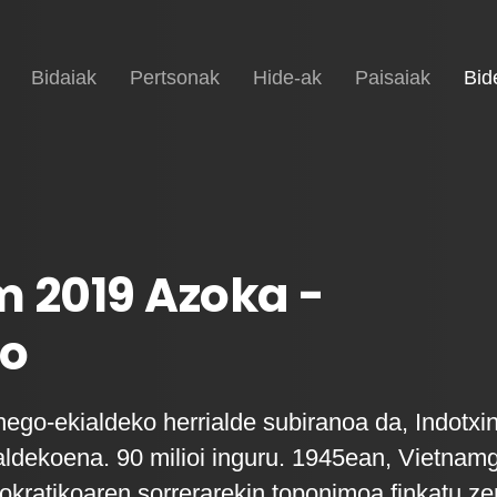
Hasiera
Bidaiak
Pertsonak
Hide-ak
Paisaiak
Bid
 2019 Azoka -
o
ego-ekialdeko herrialde subiranoa da, Indotxi
aldekoena. 90 milioi inguru. 1945ean, Vietnam
kratikoaren sorrerarekin toponimoa finkatu ze