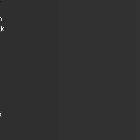
n
ak
l