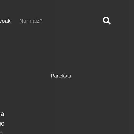
(current)
eoak
Nor naiz?
Partekatu
na
go
n