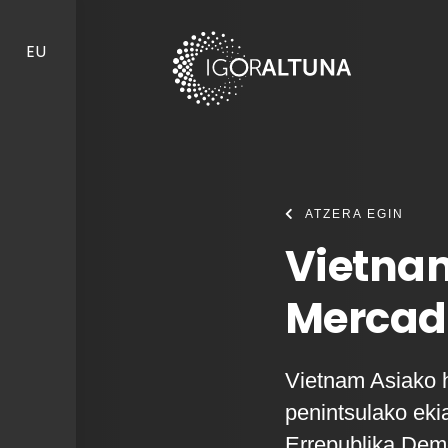
Skip to content
EU
ATZERA EGIN
Vietnam
Mercad
Vietnam Asiako h
penintsulako eki
Errepublika Demo