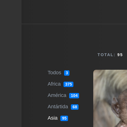
TOTAL:
95
Todos
3
Africa
375
América
104
Antártida
68
Asia
95