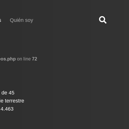
(current)
s
Quién soy
eos.php
on line
72
a de 45
e terrestre
 4.463