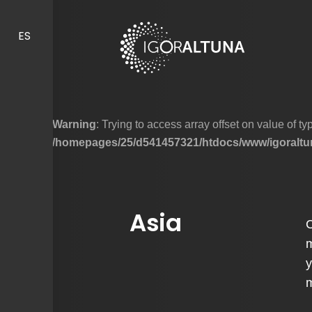
Skip to content
ES
Warning
: Trying to access array offset on value of typ
/homepages/25/d541457321/htdocs/www/igoraltun
Asia
C
m
y
m