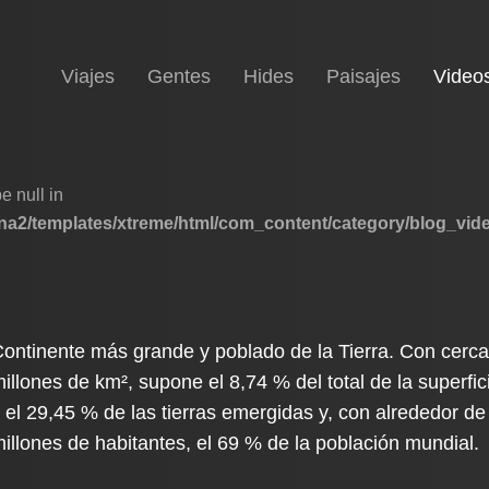
Inicio
Viajes
Gentes
Hides
Paisajes
Video
e null in
a2/templates/xtreme/html/com_content/category/blog_vid
ontinente más grande y poblado de la Tierra. Con cerc
illones de km², supone el 8,74 % del total de la superfici
 el 29,45 % de las tierras emergidas y, con alrededor de
illones de habitantes, el 69 % de la población mundial.