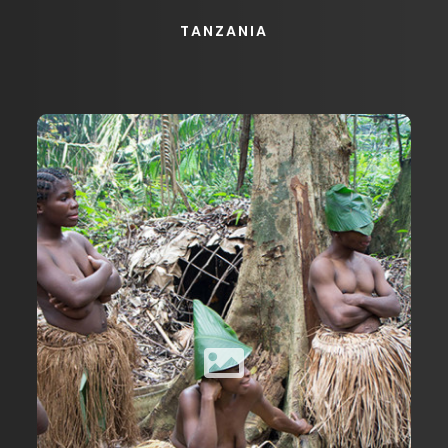
TANZANIA