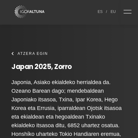
Skip to content
ES
/
EU
ATZERA EGIN
Japan 2025, Zorro
Japonia, Asiako ekialdeko herrialdea da.
Ozeano Barean dago; mendebaldean
Japoniako itsasoa, Txina, Ipar Korea, Hego
Korea eta Errusia, iparraldean Ojotsk itsasoa
eta ekialdean eta hegoaldean Txinako
ekialdeko itsasoa ditu, 6852 uhartez osatua.
Honshίko uharteko Tokio Handiaren eremua,