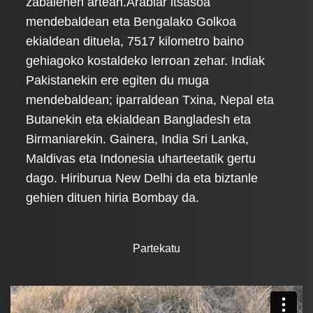
zabalenen artean.Arabiar itsasoa
mendebaldean eta Bengalako Golkoa
ekialdean dituela, 7517 kilometro baino
gehiagoko kostaldeko lerroan zehar. Indiak
Pakistanekin ere egiten du muga
mendebaldean; iparraldean Txina, Nepal eta
Butanekin eta ekialdean Bangladesh eta
Birmaniarekin. Gainera, India Sri Lanka,
Maldivas eta Indonesia uharteetatik gertu
dago. Hiriburua New Delhi da eta biztanle
gehien dituen hiria Bombay da.
Partekatu