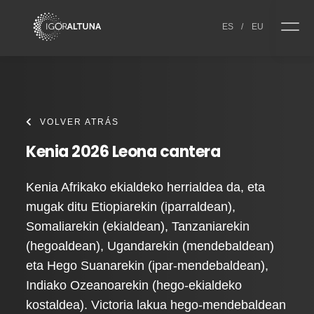
Skip to content
ES
/
EU
VOLVER ATRÁS
Kenia 2026 Leona cantera
Kenia Afrikako ekialdeko herrialdea da, eta
mugak ditu Etiopiarekin (iparraldean),
Somaliarekin (ekialdean), Tanzaniarekin
(hegoaldean), Ugandarekin (mendebaldean)
eta Hego Suanarekin (ipar-mendebaldean),
Indiako Ozeanoarekin (hego-ekialdeko
kostaldea). Victoria lakua hego-mendebaldean