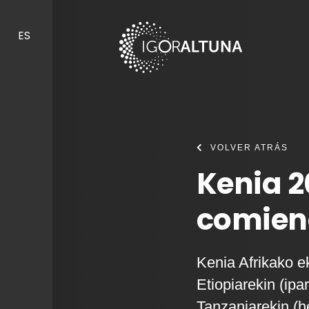
Skip to content
ES
VOLVER ATRÁS
Kenia 2
comien
Kenia Afrikako e
Etiopiarekin (ipa
Tanzaniarekin (