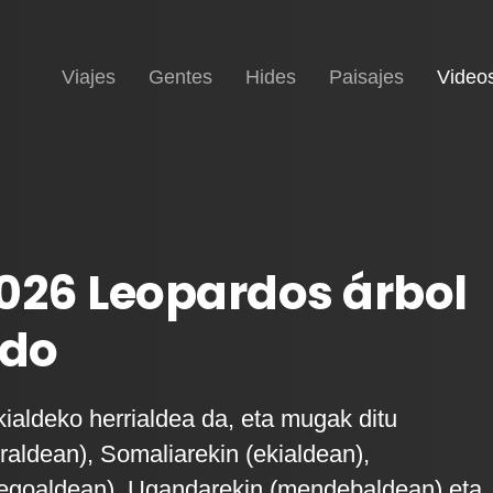
Inicio
Viajes
Gentes
Hides
Paisajes
Video
026 Leopardos árbol
do
kialdeko herrialdea da, eta mugak ditu
rraldean), Somaliarekin (ekialdean),
hegoaldean), Ugandarekin (mendebaldean) eta