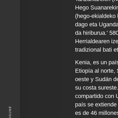
Hego Suanarekin
(hego-ekialdeko 
dago eta Ugandar
da hiriburua.' 58
Herrialdearen iz
tradizional bati 
Kenia, es un país
Etiopía al norte,
oeste y Sudán de
su costa sureste.
compartido con U
país se extiende
KIGUNE
es de 46 millone