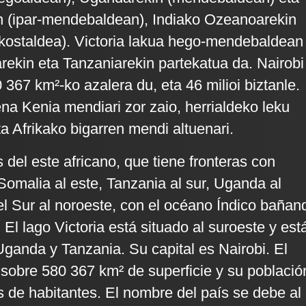
 (ipar-mendebaldean), Indiako Ozeanoarekin
kostaldea). Victoria lakua hego-mendebaldean
ekin eta Tanzaniarekin partekatua da. Nairobi
0 367 km²-ko azalera du, eta 46 milioi biztanle.
ena Kenia mendiari zor zaio, herrialdeko leku
eta Afrikako bigarren mendi altuenari.
 del este africano, que tiene fronteras con
 Somalia al este, Tanzania al sur, Uganda al
l Sur al noroeste, con el océano Índico bañan
 El lago Victoria está situado al suroeste y est
ganda y Tanzania. Su capital es Nairobi. El
 sobre 580 367 km² de superficie y su població
s de habitantes. El nombre del país se debe al