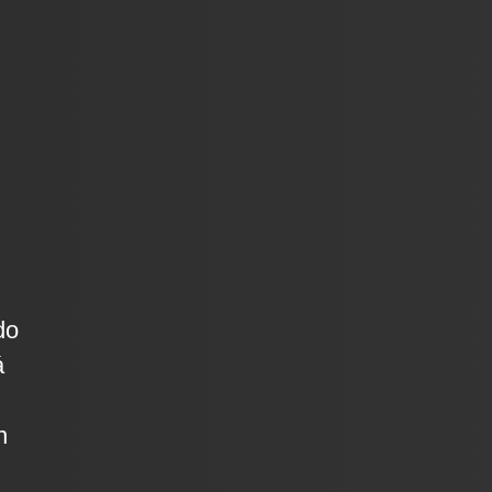
do
á
n