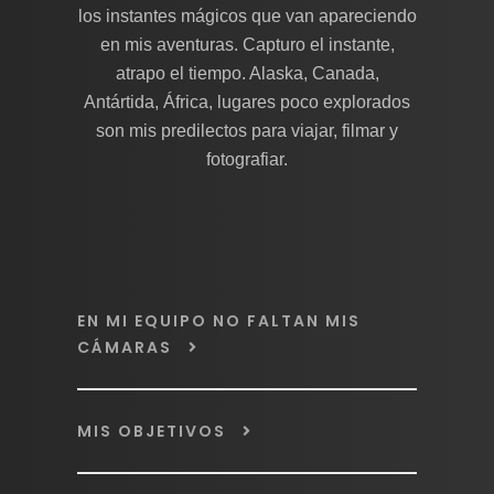
los instantes mágicos que van apareciendo
en mis aventuras. Capturo el instante,
atrapo el tiempo. Alaska, Canada,
Antártida, África, lugares poco explorados
son mis predilectos para viajar, filmar y
fotografiar.
EN MI EQUIPO NO FALTAN MIS
CÁMARAS
MIS OBJETIVOS
Canon EOS-R1.
Canon EOS-R5 Mark II.
Canon EF 600 mm f/4L IS III