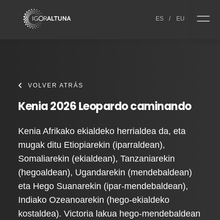
Skip to content
ES
/
EU
VOLVER ATRÁS
Kenia 2026 Leopardo caminando
Kenia Afrikako ekialdeko herrialdea da, eta
mugak ditu Etiopiarekin (iparraldean),
Somaliarekin (ekialdean), Tanzaniarekin
(hegoaldean), Ugandarekin (mendebaldean)
eta Hego Suanarekin (ipar-mendebaldean),
Indiako Ozeanoarekin (hego-ekialdeko
kostaldea). Victoria lakua hego-mendebaldean