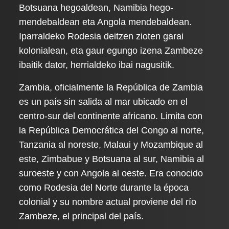
Botsuana hegoaldean, Namibia hego-
mendebaldean eta Angola mendebaldean.
Iparraldeko Rodesia deitzen zioten garai
kolonialean, eta gaur egungo izena Zambeze
ibaitik dator, herrialdeko ibai nagusitik.
Zambia, oficialmente la República de Zambia
es un país sin salida al mar ubicado en el
centro-sur del continente africano. Limita con
la República Democrática del Congo al norte,
Tanzania al noreste, Malaui y Mozambique al
este, Zimbabue y Botsuana al sur, Namibia al
suroeste y con Angola al oeste. Era conocido
como Rodesia del Norte durante la época
colonial y su nombre actual proviene del río
Zambeze, el principal del país.