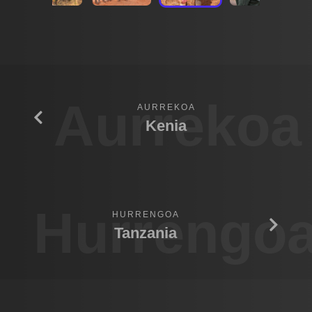
Aurrekoa
AURREKOA
Kenia
Hurrengo
HURRENGOA
Tanzania