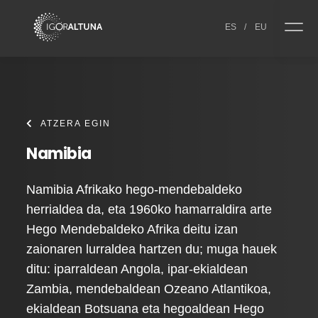
Skip to content
ES
/
EU
ATZERA EGIN
Namibia
Namibia Afrikako hego-mendebaldeko
herrialdea da, eta 1960ko hamarraldira arte
Hego Mendebaldeko Afrika deitu izan
zaionaren lurraldea hartzen du; muga hauek
ditu: iparraldean Angola, ipar-ekialdean
Zambia, mendebaldean Ozeano Atlantikoa,
ekialdean Botsuana eta hegoaldean Hego