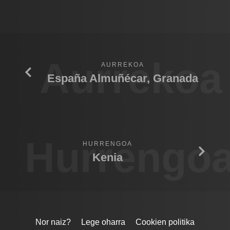
Aurrekoa
AURREKOA
España Almuñécar, Granada
Hurrengo
HURRENGOA
Kenia
Nor naiz?
Lege oharra
Cookien politika