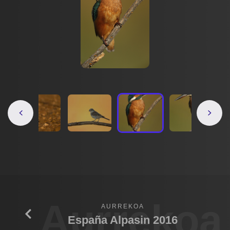
Aurrekoa
AURREKOA
España Alpasin 2016