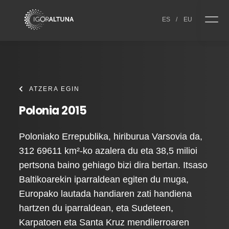
Skip to content
ES
/
EU
ATZERA EGIN
Polonia 2015
Poloniako Errepublika, hiriburua Varsovia da,
312 69611 km²-ko azalera du eta 38,5 milioi
pertsona baino gehiago bizi dira bertan. Itsaso
Baltikoarekin iparraldean egiten du muga,
Europako lautada handiaren zati handiena
hartzen du iparraldean, eta Sudeteen,
Karpatoen eta Santa Kruz mendilerroaren