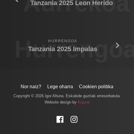
Aurrekoa
Tanzania 2025 Leon Herido
Hurrengo
HURRENGOA
Tanzania 2025 Impalas
Nor naiz?
Lege oharra
Cookien politika
Copyright © 2026 Igor Altuna. Eskubide guztiak erreserbatuta.
Website design by
Kigune
Facebook
Instagram