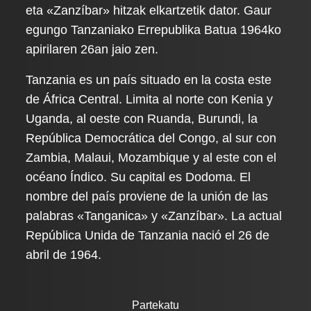
eta «Zanzíbar» hitzak elkartzetik dator. Gaur
egungo Tanzaniako Errepublika Batua 1964ko
apirilaren 26an jaio zen.
Tanzania es un país situado en la costa este
de África Central. Limita al norte con Kenia y
Uganda, al oeste con Ruanda, Burundi, la
República Democrática del Congo, al sur con
Zambia, Malaui, Mozambique y al este con el
océano Índico. Su capital es Dodoma. El
nombre del país proviene de la unión de las
palabras «Tanganica» y «Zanzíbar». La actual
República Unida de Tanzania nació el 26 de
abril de 1964.
Partekatu