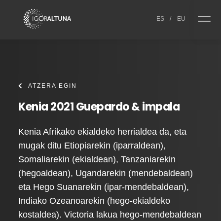
Skip to content
ES
/
EU
ATZERA EGIN
Kenia 2021 Guepardo & impala
Kenia Afrikako ekialdeko herrialdea da, eta
mugak ditu Etiopiarekin (iparraldean),
Somaliarekin (ekialdean), Tanzaniarekin
(hegoaldean), Ugandarekin (mendebaldean)
eta Hego Suanarekin (ipar-mendebaldean),
Indiako Ozeanoarekin (hego-ekialdeko
kostaldea). Victoria lakua hego-mendebaldean