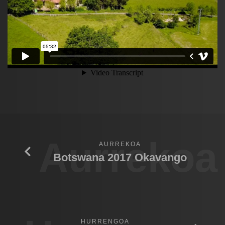
Aurrekoa
AURREKOA
Botswana 2017 Okavango
HURRENGOA