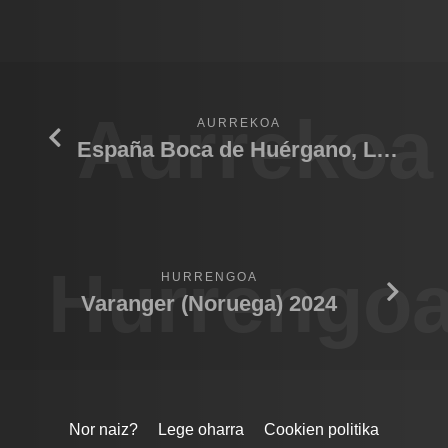
Aurrekoa
AURREKOA
España Boca de Huérgano, León 2024
Hurrengo
HURRENGOA
Varanger (Noruega) 2024
Nor naiz?
Lege oharra
Cookien politika