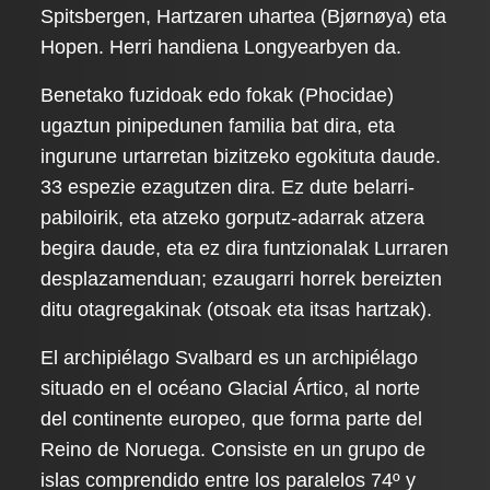
Spitsbergen, Hartzaren uhartea (Bjørnøya) eta
Hopen. Herri handiena Longyearbyen da.
Benetako fuzidoak edo fokak (Phocidae)
ugaztun pinipedunen familia bat dira, eta
ingurune urtarretan bizitzeko egokituta daude.
33 espezie ezagutzen dira. Ez dute belarri-
pabiloirik, eta atzeko gorputz-adarrak atzera
begira daude, eta ez dira funtzionalak Lurraren
desplazamenduan; ezaugarri horrek bereizten
ditu otagregakinak (otsoak eta itsas hartzak).
El archipiélago Svalbard es un archipiélago
situado en el océano Glacial Ártico, al norte
del continente europeo, que forma parte del
Reino de Noruega. Consiste en un grupo de
islas comprendido entre los paralelos 74º y