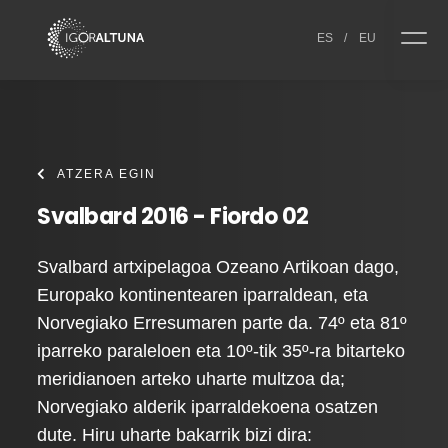
Skip to content
ES
/
EU
ATZERA EGIN
Svalbard 2016 - Fiordo 02
Svalbard artxipelagoa Ozeano Artikoan dago,
Europako kontinentearen iparraldean, eta
Norvegiako Erresumaren parte da. 74º eta 81º
iparreko paraleloen eta 10º-tik 35º-ra bitarteko
meridianoen arteko uharte multzoa da;
Norvegiako alderik iparraldekoena osatzen
dute. Hiru uharte bakarrik bizi dira: