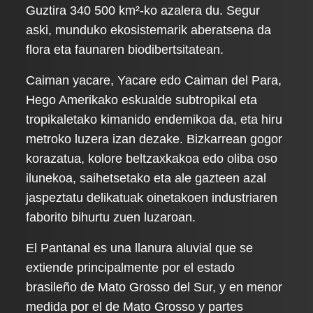
Guztira 340 500 km²-ko azalera du. Segur
aski, munduko ekosistemarik aberatsena da
flora eta faunaren biodibertsitatean.
Caiman yacare, Yacare edo Caiman del Para,
Hego Amerikako eskualde subtropikal eta
tropikaletako kimanido endemikoa da, eta hiru
metroko luzera izan dezake. Bizkarrean gogor
korazatua, kolore beltzaxkakoa edo oliba oso
ilunekoa, saihetsetako eta ale gazteen azal
jaspeztatu delikatuak oinetakoen industriaren
faborito bihurtu zuen luzaroan.
El Pantanal es una llanura aluvial que se
extiende principalmente por el estado
brasileño de Mato Grosso del Sur, y en menor
medida por el de Mato Grosso y partes