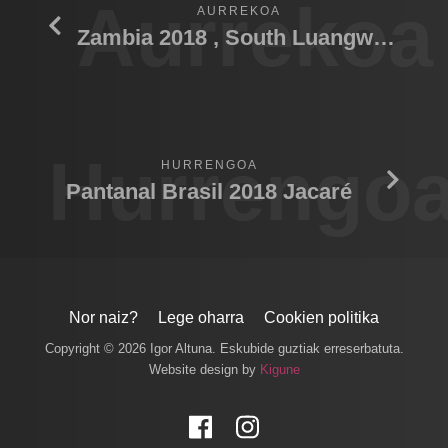
Aurrekoa
AURREKOA
Zambia 2018 , South Luangwa N.P.
Hurrengo
HURRENGOA
Pantanal Brasil 2018 Jacaré
Nor naiz?
Lege oharra
Cookien politika
Copyright © 2026 Igor Altuna. Eskubide guztiak erreserbatuta.
Website design by
Kigune
Facebook
Instagram