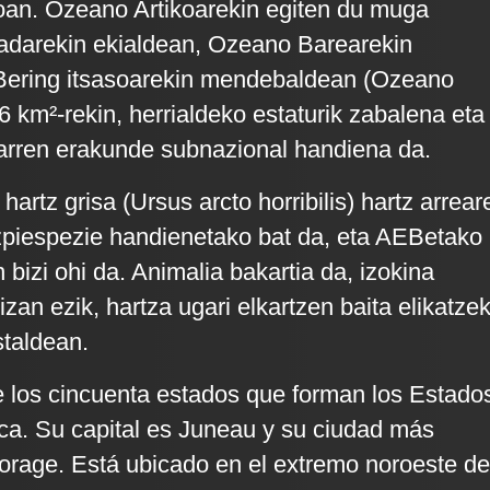
ioan. Ozeano Artikoarekin egiten du muga
adarekin ekialdean, Ozeano Barearekin
Bering itsasoarekin mendebaldean (Ozeano
6 km²-rekin, herrialdeko estaturik zabalena eta
rren erakunde subnazional handiena da.
 hartz grisa (Ursus arcto horribilis) hartz arrear
zpiespezie handienetako bat da, eta AEBetako
n bizi ohi da. Animalia bakartia da, izokina
izan ezik, hartza ugari elkartzen baita elikatze
staldean.
 los cincuenta estados que forman los Estado
a. Su capital es Juneau y su ciudad más
rage. Está ubicado en el extremo noroeste de