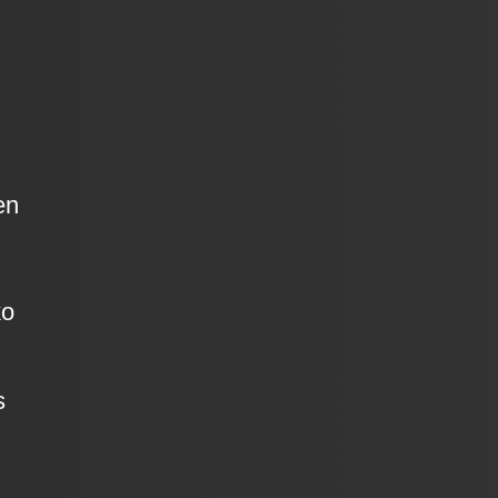
en
ko
s