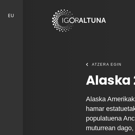
Skip to content
EU
ATZERA EGIN
Alaska 
Alaska Amerikako
hamar estatuetak
populatuena Anc
muturrean dago,