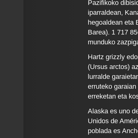
Pazifikoko dibis
iparraldean, Kan
hegoaldean eta 
Barea). 1 717 85
munduko zazpiga
Hartz grizzly edo
(Ursus arctos) a
lurralde garaieta
erruteko garaian 
erreketan eta ko
Alaska es uno de
Unidos de Améric
poblada es Ancho