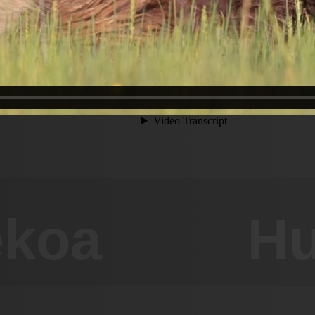
ekoa
Hu