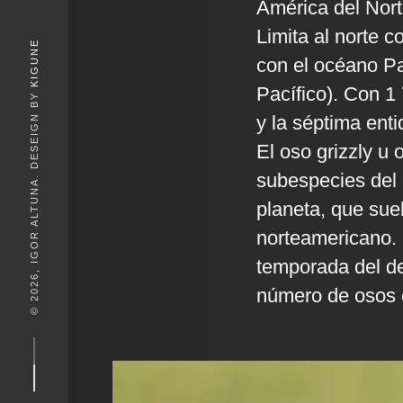
América del Norte
Limita al norte c
KIGUNE
con el océano Pa
Pacífico). Con 1
© 2026, IGOR ALTUNA. DESEIGN BY
y la séptima ent
El oso grizzly u 
subespecies del 
planeta, que suele
norteamericano. 
temporada del d
número de osos e