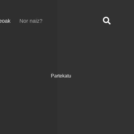
(current)
eoak
Nor naiz?
Partekatu