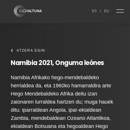
Skip to content
ES
/
EU
ATZERA EGIN
Namibia 2021, Onguma leónes
Namibia Afrikako hego-mendebaldeko
herrialdea da, eta 1960ko hamarraldira arte
Hego Mendebaldeko Afrika deitu izan
zaionaren lurraldea hartzen du; muga hauek
ditu: iparraldean Angola, ipar-ekialdean
Zambia, mendebaldean Ozeano Atlantikoa,
ekialdean Botsuana eta hegoaldean Hego