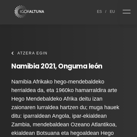
Skip to content
ES
/
EU
ATZERA EGIN
Namibia 2021, Onguma león
Namibia Afrikako hego-mendebaldeko
herrialdea da, eta 1960ko hamarraldira arte
Hego Mendebaldeko Afrika deitu izan
zaionaren lurraldea hartzen du; muga hauek
ditu: iparraldean Angola, ipar-ekialdean
Zambia, mendebaldean Ozeano Atlantikoa,
ekialdean Botsuana eta hegoaldean Hego