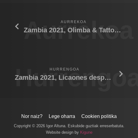
Aurrekoa
AURREKOA
Zambia 2021, Olimba & Tattoo galerias
Hurrengo
HURRENGOA
Zambia 2021, Licaones despertar
Nor naiz?
Lege oharra
Cookien politika
Copyright © 2026 Igor Altuna. Eskubide guztiak erreserbatuta.
Website design by
Kigune