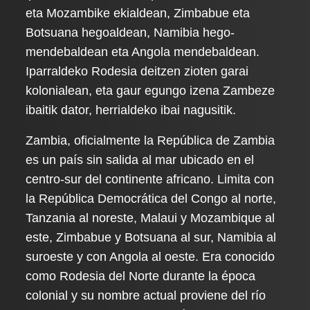
eta Mozambike ekialdean, Zimbabue eta
Botsuana hegoaldean, Namibia hego-
mendebaldean eta Angola mendebaldean.
Iparraldeko Rodesia deitzen zioten garai
kolonialean, eta gaur egungo izena Zambeze
ibaitik dator, herrialdeko ibai nagusitik.
Zambia, oficialmente la República de Zambia
es un país sin salida al mar ubicado en el
centro-sur del continente africano. Limita con
la República Democrática del Congo al norte,
Tanzania al noreste, Malaui y Mozambique al
este, Zimbabue y Botsuana al sur, Namibia al
suroeste y con Angola al oeste. Era conocido
como Rodesia del Norte durante la época
colonial y su nombre actual proviene del río