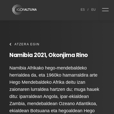
Skip to content
ES
/
EU
ATZERA EGIN
Namibia 2021, Okonjima Rino
Namibia Afrikako hego-mendebaldeko
herrialdea da, eta 1960ko hamarraldira arte
Hego Mendebaldeko Afrika deitu izan
zaionaren lurraldea hartzen du; muga hauek
ditu: iparraldean Angola, ipar-ekialdean
Zambia, mendebaldean Ozeano Atlantikoa,
ekialdean Botsuana eta hegoaldean Hego