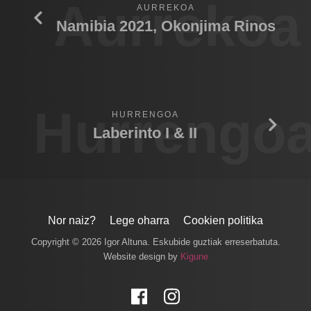
Aurrekoa
AURREKOA
Namibia 2021, Okonjima Rinos
Hurrengo
HURRENGOA
Laberinto I & II
Nor naiz?
Lege oharra
Cookien politika
Copyright © 2026 Igor Altuna. Eskubide guztiak erreserbatuta.
Website design by
Kigune
Facebook
Instagram