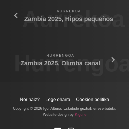
Aurrekoa
AURREKOA
Zambia 2025, Hipos pequeños
Hurrengo
HURRENGOA
Zambia 2025, Olimba canal
Nor naiz?
Lege oharra
Cookien politika
Copyright © 2026 Igor Altuna. Eskubide guztiak erreserbatuta.
Website design by
Kigune