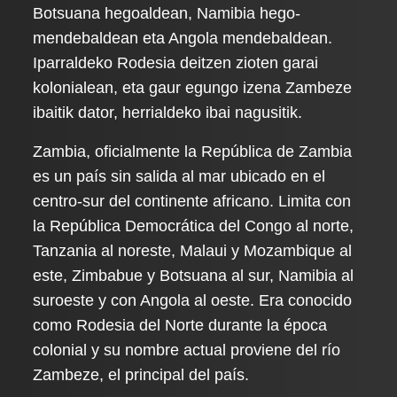
Botsuana hegoaldean, Namibia hego-
mendebaldean eta Angola mendebaldean.
Iparraldeko Rodesia deitzen zioten garai
kolonialean, eta gaur egungo izena Zambeze
ibaitik dator, herrialdeko ibai nagusitik.
Zambia, oficialmente la República de Zambia
es un país sin salida al mar ubicado en el
centro-sur del continente africano. Limita con
la República Democrática del Congo al norte,
Tanzania al noreste, Malaui y Mozambique al
este, Zimbabue y Botsuana al sur, Namibia al
suroeste y con Angola al oeste. Era conocido
como Rodesia del Norte durante la época
colonial y su nombre actual proviene del río
Zambeze, el principal del país.