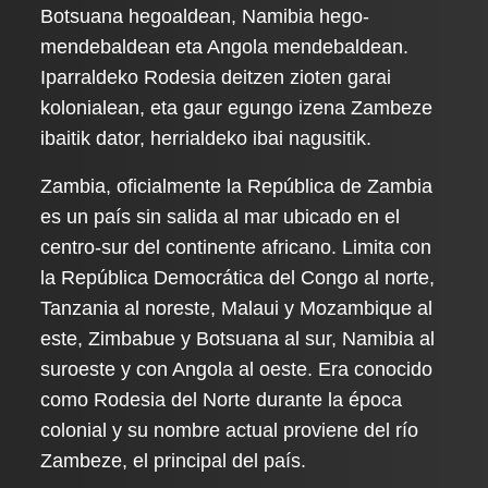
Botsuana hegoaldean, Namibia hego-
mendebaldean eta Angola mendebaldean.
Iparraldeko Rodesia deitzen zioten garai
kolonialean, eta gaur egungo izena Zambeze
ibaitik dator, herrialdeko ibai nagusitik.
Zambia, oficialmente la República de Zambia
es un país sin salida al mar ubicado en el
centro-sur del continente africano. Limita con
la República Democrática del Congo al norte,
Tanzania al noreste, Malaui y Mozambique al
este, Zimbabue y Botsuana al sur, Namibia al
suroeste y con Angola al oeste. Era conocido
como Rodesia del Norte durante la época
colonial y su nombre actual proviene del río
Zambeze, el principal del país.