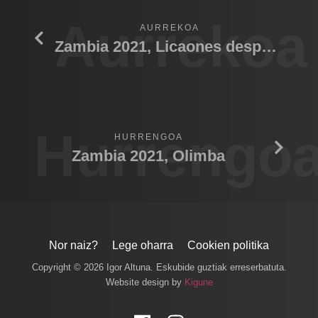
Aurrekoa
AURREKOA
Zambia 2021, Licaones despertar
Hurrengo
HURRENGOA
Zambia 2021, Olimba
Nor naiz?
Lege oharra
Cookien politika
Copyright © 2026 Igor Altuna. Eskubide guztiak erreserbatuta.
Website design by
Kigune