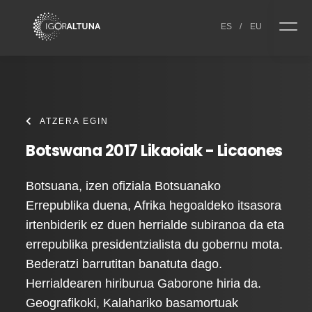
Skip to content
ES
/
EU
ATZERA EGIN
Botswana 2017 Likaoiak - Licaones
Botsuana, izen ofiziala Botsuanako
Errepublika duena, Afrika hegoaldeko itsasora
irtenbiderik ez duen herrialde subiranoa da eta
errepublika presidentzialista du gobernu mota.
Bederatzi barrutitan banatuta dago.
Herrialdearen hiriburua Gaborone hiria da.
Geografikoki, Kalahariko basamortuak