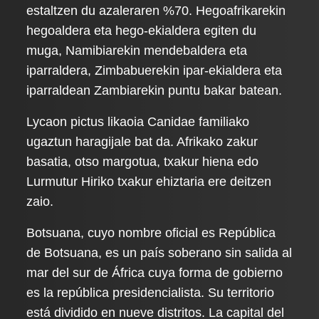
estaltzen du azaleraren %70. Hegoafrikarekin
hegoaldera eta hego-ekialdera egiten du
muga, Namibiarekin mendebaldera eta
iparraldera, Zimbabuerekin ipar-ekialdera eta
iparraldean Zambiarekin puntu bakar batean.
Lycaon pictus likaoia Canidae familiako
ugaztun haragijale bat da. Afrikako zakur
basatia, otso margotua, txakur hiena edo
Lurmutur Hiriko txakur ehiztaria ere deitzen
zaio.
Botsuana, cuyo nombre oficial es República
de Botsuana, es un país soberano sin salida al
mar del sur de África cuya forma de gobierno
es la república presidencialista. Su territorio
está dividido en nueve distritos. La capital del