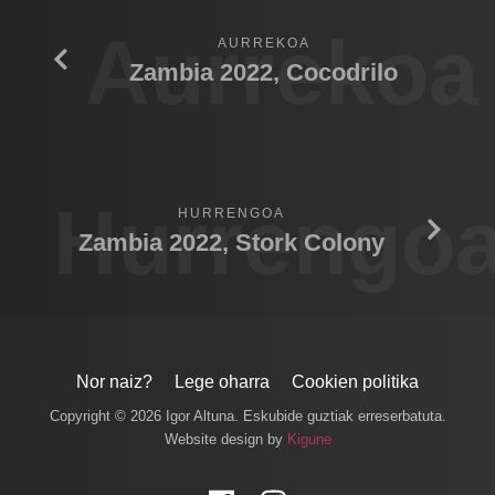
Aurrekoa
AURREKOA
Zambia 2022, Cocodrilo
Hurrengo
HURRENGOA
Zambia 2022, Stork Colony
Nor naiz?
Lege oharra
Cookien politika
Copyright © 2026 Igor Altuna. Eskubide guztiak erreserbatuta.
Website design by
Kigune