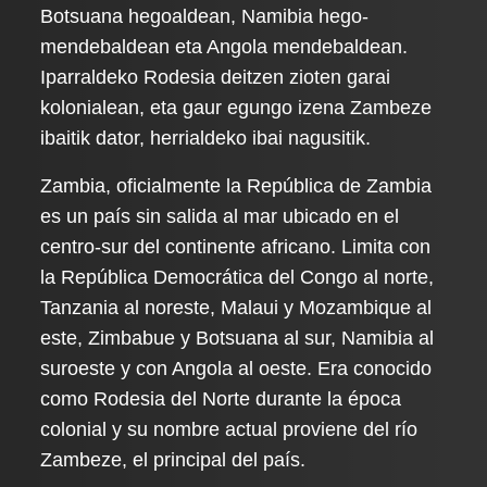
Botsuana hegoaldean, Namibia hego-
mendebaldean eta Angola mendebaldean.
Iparraldeko Rodesia deitzen zioten garai
kolonialean, eta gaur egungo izena Zambeze
ibaitik dator, herrialdeko ibai nagusitik.
Zambia, oficialmente la República de Zambia
es un país sin salida al mar ubicado en el
centro-sur del continente africano. Limita con
la República Democrática del Congo al norte,
Tanzania al noreste, Malaui y Mozambique al
este, Zimbabue y Botsuana al sur, Namibia al
suroeste y con Angola al oeste. Era conocido
como Rodesia del Norte durante la época
colonial y su nombre actual proviene del río
Zambeze, el principal del país.