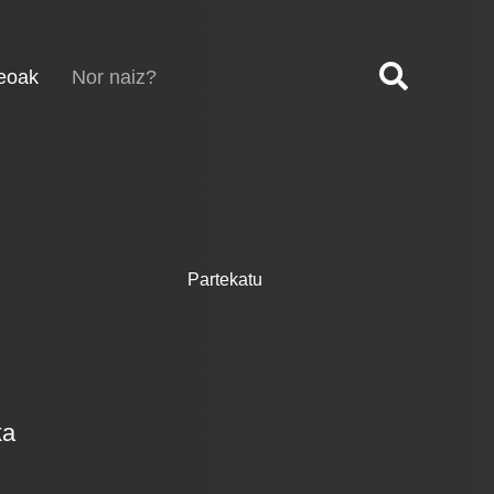
(current)
eoak
Nor naiz?
Partekatu
ka