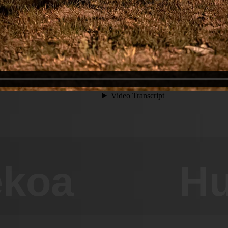
ekoa
Hu