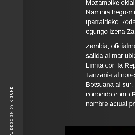
Mozambike ekial
Namibia hego-m
Iparraldeko Rode
egungo izena Zamb
Zambia, oficialm
salida al mar ubi
Limita con la Re
Tanzania al nore
Botsuana al sur,
KIGUNE
conocido como Ro
nombre actual pro