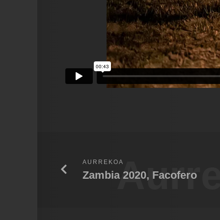
Aurr
AURREKOA
Zambia 2020, Facofero