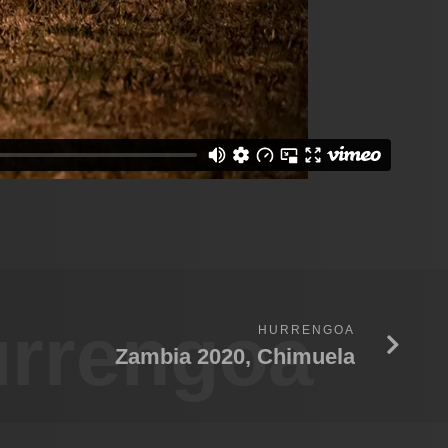
rrengoa
HURRENGOA
Zambia 2020, Chimuela