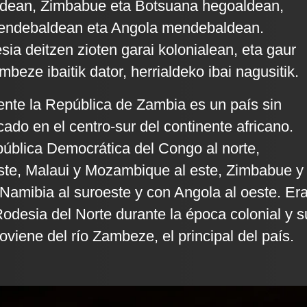
dean, Zimbabue eta Botsuana hegoaldean,
endebaldean eta Angola mendebaldean.
sia deitzen zioten garai kolonialean, eta gaur
eze ibaitik dator, herrialdeko ibai nagusitik.
ente la República de Zambia es un país sin
cado en el centro-sur del continente africano.
pública Democrática del Congo al norte,
ste, Malaui y Mozambique al este, Zimbabue y
 Namibia al suroeste y con Angola al oeste. Er
desia del Norte durante la época colonial y s
viene del río Zambeze, el principal del país.