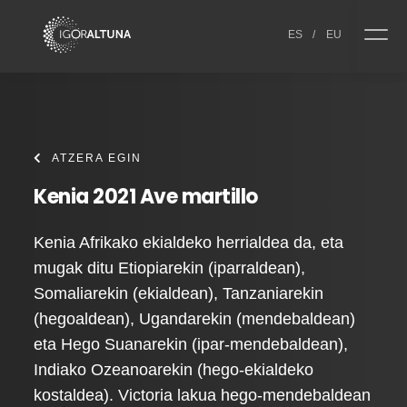
Skip to content
ES
/
EU
ATZERA EGIN
Kenia 2021 Ave martillo
Kenia Afrikako ekialdeko herrialdea da, eta
mugak ditu Etiopiarekin (iparraldean),
Somaliarekin (ekialdean), Tanzaniarekin
(hegoaldean), Ugandarekin (mendebaldean)
eta Hego Suanarekin (ipar-mendebaldean),
Indiako Ozeanoarekin (hego-ekialdeko
kostaldea). Victoria lakua hego-mendebaldean