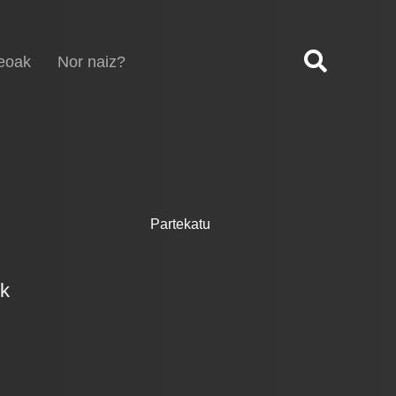
eoak
Nor naiz?
Partekatu
ek