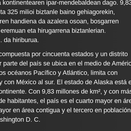
a kontinentearen ipar-mendebaldean dago. 9,8
eta 325 milioi biztanle baino gehiagorekin,
rren handiena da azalera osoan, bosgarren
eremuan eta hirugarrena biztanlerian.
 da hiriburua.
ompuesta por cincuenta estados y un distrito
r parte del país se ubica en el medio de Améri
los océanos Pacífico y Atlántico, limita con
y con México al sur. El estado de Alaska está 
continente. Con 9,83 millones de km², y con má
de habitantes, el país es el cuarto mayor en ár
mayor en área contigua y el tercero en población
shington D. C.