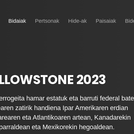
(current)
Hasiera
Bidaiak
Pertsonak
Hide-ak
Paisaiak
Bid
LLOWSTONE 2023
rrogeita hamar estatuk eta barruti federal bat
earen zatirik handiena Ipar Amerikaren erdian
earen eta Atlantikoaren artean, Kanadarekin
parraldean eta Mexikorekin hegoaldean.