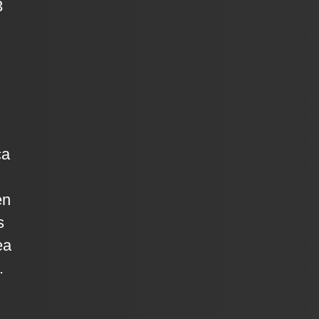
3
ca
en
s
ea
.