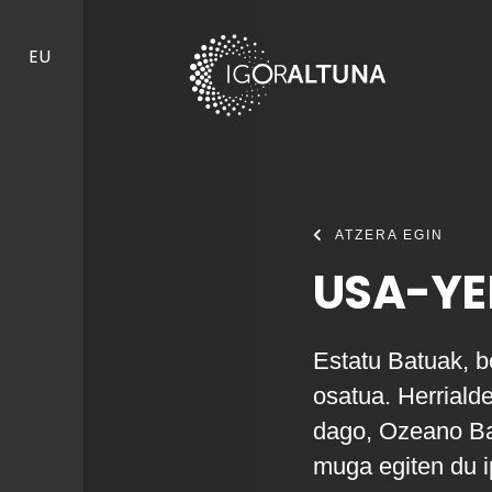
Skip to content
EU
ATZERA EGIN
USA-YE
Estatu Batuak, be
osatua. Herriald
dago, Ozeano Bar
muga egiten du i