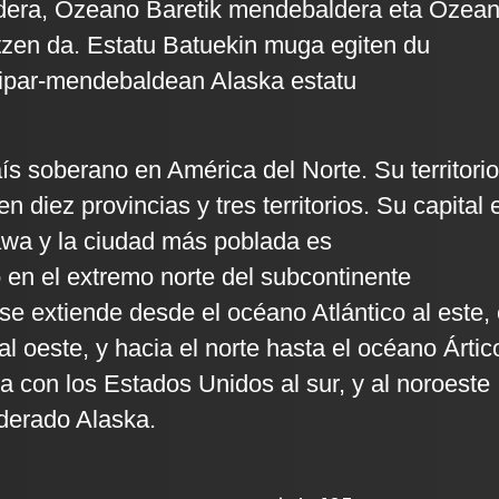
aldera, Ozeano Baretik mendebaldera eta Ozea
tzen da. Estatu Batuekin muga egiten du
 ipar-mendebaldean Alaska estatu
s soberano en América del Norte. Su territorio
n diez provincias y tres territorios. Su capital 
awa y la ciudad más poblada es
 en el extremo norte del subcontinente
se extiende desde el océano Atlántico al este, 
l oeste, y hacia el norte hasta el océano Ártic
a con los Estados Unidos al sur, y al noroeste
derado Alaska.