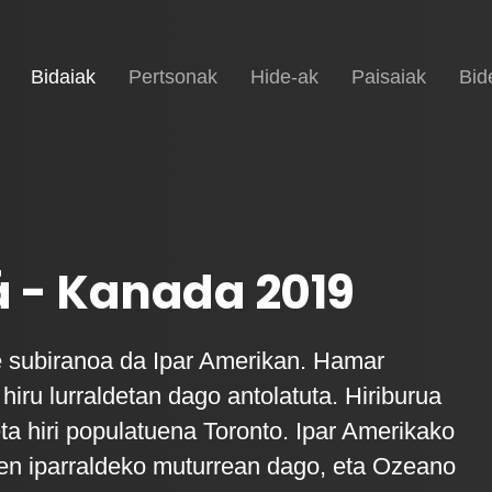
(current)
Hasiera
Bidaiak
Pertsonak
Hide-ak
Paisaiak
Bid
 - Kanada 2019
e subiranoa da Ipar Amerikan. Hamar
 hiru lurraldetan dago antolatuta. Hiriburua
eta hiri populatuena Toronto. Ipar Amerikako
en iparraldeko muturrean dago, eta Ozeano