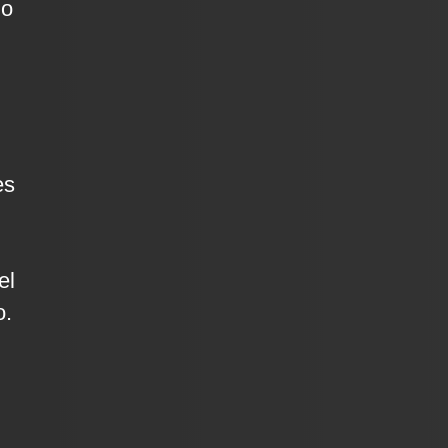
no
es
el
o.