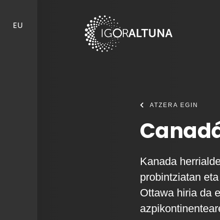
Skip to content
EU
ATZERA EGIN
Canadá
Kanada herriald
probintziatan eta
Ottawa hiria da 
azpikontinentear