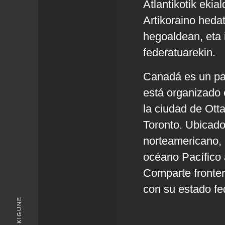
Atlantikotik eki
Artikoraino heda
hegoaldean, eta
federatuarekin.
Canadá es un paí
está organizado e
la ciudad de Ott
Toronto. Ubicado
norteamericano, 
océano Pacífico a
Comparte fronter
con su estado fe
KIGUNE