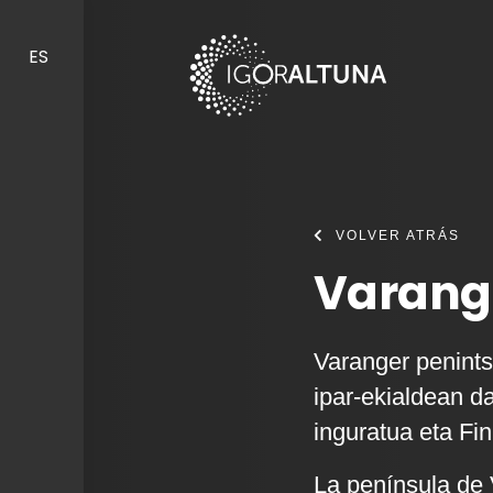
Skip to content
ES
VOLVER ATRÁS
Varang
Varanger penints
ipar-ekialdean d
inguratua eta Fi
La península de 