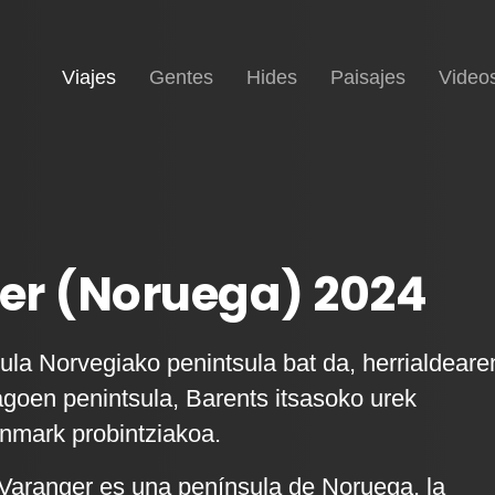
(current)
Inicio
Viajes
Gentes
Hides
Paisajes
Video
er (Noruega) 2024
ula Norvegiako penintsula bat da, herrialdeare
agoen penintsula, Barents itsasoko urek
nnmark probintziakoa.
Varanger es una península de Noruega, la