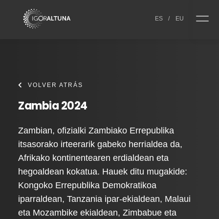
Skip to content
ES
/
EU
VOLVER ATRÁS
Zambia 2024
Zambian, ofizialki Zambiako Errepublika
itsasorako irteerarik gabeko herrialdea da,
Afrikako kontinentearen erdialdean eta
hegoaldean kokatua. Hauek ditu mugakide:
Kongoko Errepublika Demokratikoa
iparraldean, Tanzania ipar-ekialdean, Malaui
eta Mozambike ekialdean, Zimbabue eta