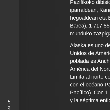
Pazifikoko dibis
iparraldean, Kan
hegoaldean eta 
Barea). 1 717 85
munduko zazpiga
Alaska es uno de
Unidos de Améric
poblada es Ancho
América del Norte
Limita al norte c
con el océano Pa
Pacífico). Con 1
y la séptima ent
KIGUNE