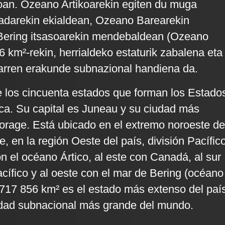
ioan. Ozeano Artikoarekin egiten du muga
adarekin ekialdean, Ozeano Barearekin
Bering itsasoarekin mendebaldean (Ozeano
6 km²-rekin, herrialdeko estaturik zabalena eta
rren erakunde subnazional handiena da.
 los cincuenta estados que forman los Estado
a. Su capital es Juneau y su ciudad más
rage. Está ubicado en el extremo noroeste de
, en la región Oeste del país, división Pacífico
on el océano Ártico, al este con Canadá, al sur
cífico y al oeste con el mar de Bering (océano
 717 856 km² es el estado más extenso del paí
idad subnacional más grande del mundo.