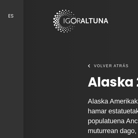
Skip to content
ES
VOLVER ATRÁS
Alaska 
Alaska Amerikako
hamar estatuetak
populatuena Anc
muturrean dago,