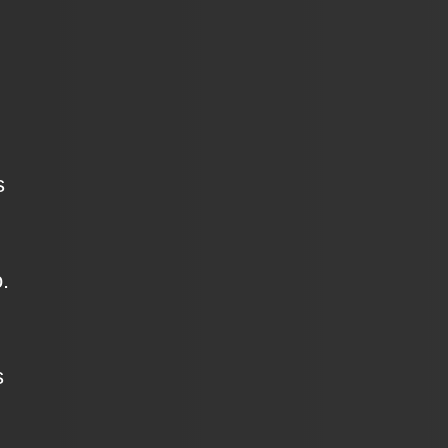
s
.
s