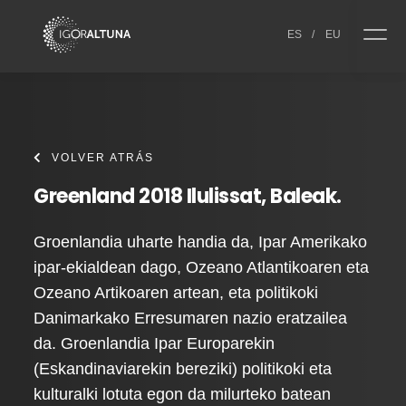
Skip to content
ES
/
EU
VOLVER ATRÁS
Greenland 2018 Ilulissat, Baleak.
Groenlandia uharte handia da, Ipar Amerikako
ipar-ekialdean dago, Ozeano Atlantikoaren eta
Ozeano Artikoaren artean, eta politikoki
Danimarkako Erresumaren nazio eratzailea
da. Groenlandia Ipar Europarekin
(Eskandinaviarekin bereziki) politikoki eta
kulturalki lotuta egon da milurteko batean