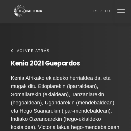
Skip to content
ES
/
EU
VOLVER ATRÁS
Kenia 2021 Guepardos
Kenia Afrikako ekialdeko herrialdea da, eta
mugak ditu Etiopiarekin (iparraldean),
Somaliarekin (ekialdean), Tanzaniarekin
(hegoaldean), Ugandarekin (mendebaldean)
eta Hego Suanarekin (ipar-mendebaldean),
Indiako Ozeanoarekin (hego-ekialdeko
kostaldea). Victoria lakua hego-mendebaldean