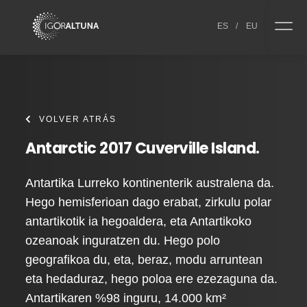
Skip to content
ES
/
EU
VOLVER ATRÁS
Antarctic 2017 Cuverville Island.
Antartika Lurreko kontinenterik australena da.
Hego hemisferioan dago erabat, zirkulu polar
antartikotik ia hegoaldera, eta Antartikoko
ozeanoak inguratzen du. Hego polo
geografikoa du, eta, beraz, modu arruntean
eta hedaduraz, hego poloa ere ezezaguna da.
Antartikaren %98 inguru, 14.000 km²