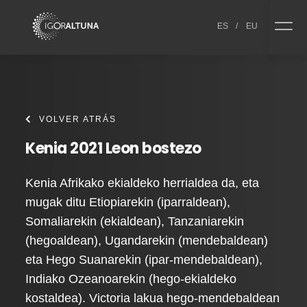
Skip to content
ES
/
EU
VOLVER ATRÁS
Kenia 2021 Leon bostezo
Kenia Afrikako ekialdeko herrialdea da, eta
mugak ditu Etiopiarekin (iparraldean),
Somaliarekin (ekialdean), Tanzaniarekin
(hegoaldean), Ugandarekin (mendebaldean)
eta Hego Suanarekin (ipar-mendebaldean),
Indiako Ozeanoarekin (hego-ekialdeko
kostaldea). Victoria lakua hego-mendebaldean