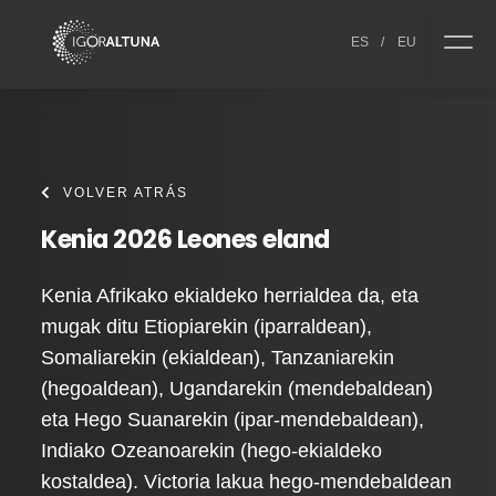
Skip to content
ES
/
EU
VOLVER ATRÁS
Kenia 2026 Leones eland
Kenia Afrikako ekialdeko herrialdea da, eta
mugak ditu Etiopiarekin (iparraldean),
Somaliarekin (ekialdean), Tanzaniarekin
(hegoaldean), Ugandarekin (mendebaldean)
eta Hego Suanarekin (ipar-mendebaldean),
Indiako Ozeanoarekin (hego-ekialdeko
kostaldea). Victoria lakua hego-mendebaldean