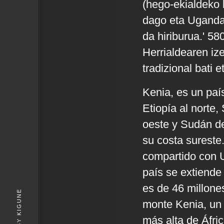
(hego-ekialdeko 
dago eta Ugandar
da hiriburua.' 58
Herrialdearen iz
tradizional bati 
Kenia, es un país
Etiopía al norte,
oeste y Sudán de
su costa sureste.
compartido con U
país se extiende
es de 46 millone
KIGUNE
monte Kenia, un 
más alta de Áfric