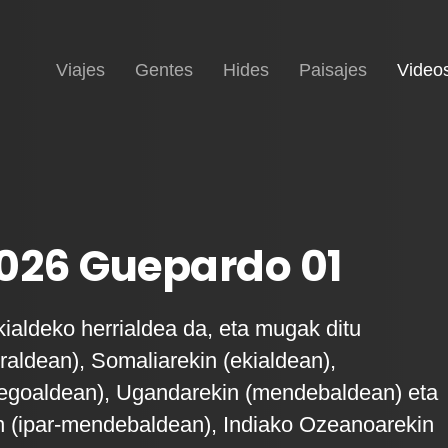
Inicio
Viajes
Gentes
Hides
Paisajes
Video
026 Guepardo 01
kialdeko herrialdea da, eta mugak ditu
rraldean), Somaliarekin (ekialdean),
hegoaldean), Ugandarekin (mendebaldean) eta
 (ipar-mendebaldean), Indiako Ozeanoarekin