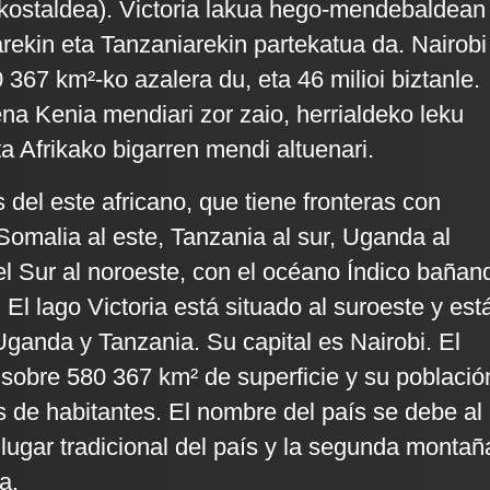
kostaldea). Victoria lakua hego-mendebaldean
ekin eta Tanzaniarekin partekatua da. Nairobi
0 367 km²-ko azalera du, eta 46 milioi biztanle.
ena Kenia mendiari zor zaio, herrialdeko leku
eta Afrikako bigarren mendi altuenari.
 del este africano, que tiene fronteras con
 Somalia al este, Tanzania al sur, Uganda al
l Sur al noroeste, con el océano Índico bañan
 El lago Victoria está situado al suroeste y est
ganda y Tanzania. Su capital es Nairobi. El
 sobre 580 367 km² de superficie y su població
s de habitantes. El nombre del país se debe al
lugar tradicional del país y la segunda montañ
a.