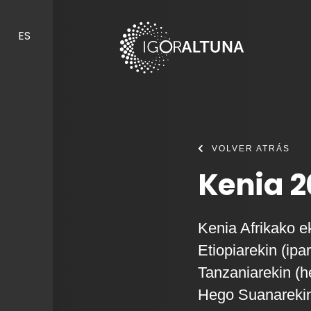
Skip to content
ES
VOLVER ATRÁS
Kenia 2
Kenia Afrikako e
Etiopiarekin (ipa
Tanzaniarekin (
Hego Suanarekin