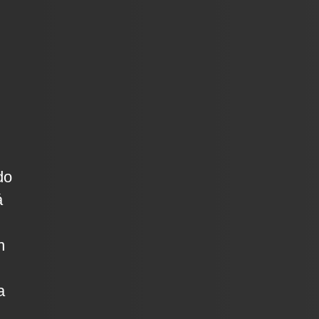
do
á
n
a