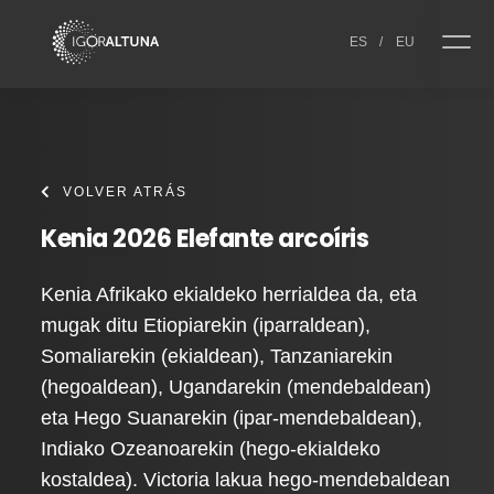
Skip to content
ES
/
EU
VOLVER ATRÁS
Kenia 2026 Elefante arcoíris
Kenia Afrikako ekialdeko herrialdea da, eta
mugak ditu Etiopiarekin (iparraldean),
Somaliarekin (ekialdean), Tanzaniarekin
(hegoaldean), Ugandarekin (mendebaldean)
eta Hego Suanarekin (ipar-mendebaldean),
Indiako Ozeanoarekin (hego-ekialdeko
kostaldea). Victoria lakua hego-mendebaldean