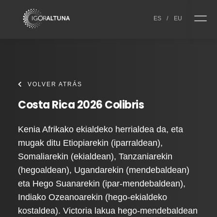
Skip to content
ES
/
EU
VOLVER ATRÁS
Costa Rica 2026 Colibris
Kenia Afrikako ekialdeko herrialdea da, eta
mugak ditu Etiopiarekin (iparraldean),
Somaliarekin (ekialdean), Tanzaniarekin
(hegoaldean), Ugandarekin (mendebaldean)
eta Hego Suanarekin (ipar-mendebaldean),
Indiako Ozeanoarekin (hego-ekialdeko
kostaldea). Victoria lakua hego-mendebaldean