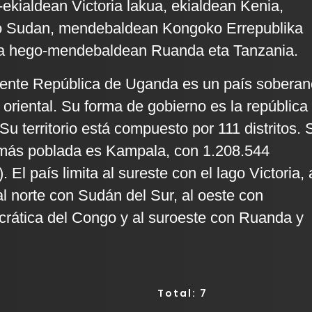
-ekialdean Victoria lakua, ekialdean Kenia,
o Sudan, mendebaldean Kongoko Errepublika
a hego-mendebaldean Ruanda eta Tanzania.
mente República de Uganda es un país soberan
 oriental. Su forma de gobierno es la república
 Su territorio está compuesto por 111 distritos. 
 más poblada es Kampala, con 1.208.544
 El país limita al sureste con el lago Victoria, 
al norte con Sudán del Sur, al oeste con
rática del Congo y al suroeste con Ruanda y
Total: 7