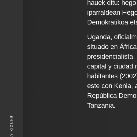
hauek ditu: hego
iparraldean Heg
Demokratikoa et
Uganda, oficial
situado en África
presidencialista.
capital y ciudad
habitantes (2002).
este con Kenia, 
República Democ
Tanzania.
KIGUNE