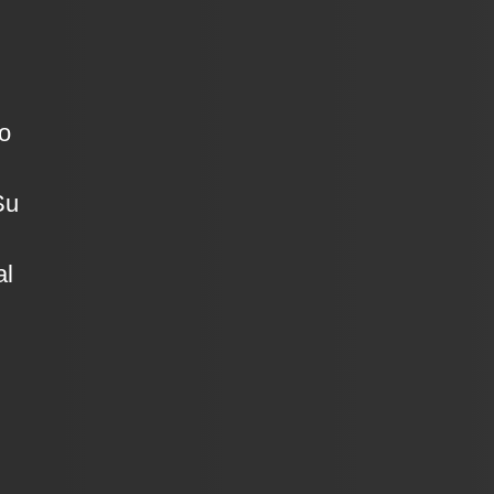
o
Su
al