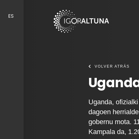
Skip to content
ES
VOLVER ATRÁS
Uganda
Uganda, ofizialk
dagoen herrialde
gobernu mota. 111
Kampala da, 1.20