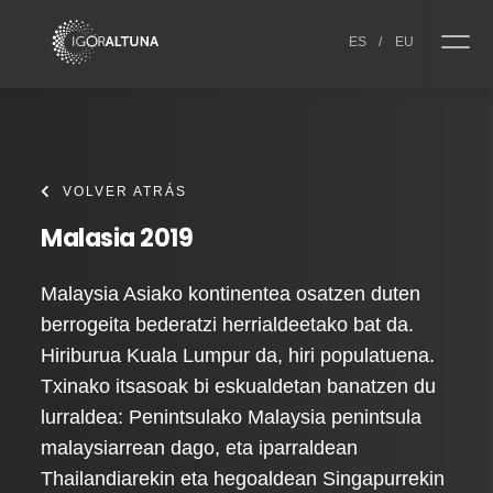
Skip to content
ES
/
EU
VOLVER ATRÁS
Malasia 2019
Malaysia Asiako kontinentea osatzen duten
berrogeita bederatzi herrialdeetako bat da.
Hiriburua Kuala Lumpur da, hiri populatuena.
Txinako itsasoak bi eskualdetan banatzen du
lurraldea: Penintsulako Malaysia penintsula
malaysiarrean dago, eta iparraldean
Thailandiarekin eta hegoaldean Singapurrekin