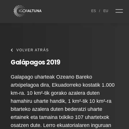
Skip to content
ES
/
EU
VOLVER ATRÁS
Galápagos 2019
Galapago uharteak Ozeano Bareko
artxipelagoa dira, Ekuadorreko kostatik 1.000
km-ra. 10 km²-tik gorako azalera duten
hamahiru uharte handik, 1 km²-tik 10 km²-ra
bitarteko azalera duten bederatzi uharte
ertainek eta tamaina txikiko 107 uhartetxok
osatzen dute. Lerro ekuatorialaren inguruan