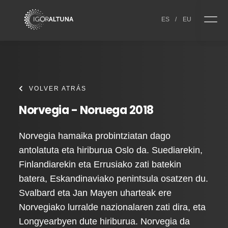
Skip to content
ES
/
EU
VOLVER ATRÁS
Norvegia - Noruega 2018
Norvegia hamaika probintziatan dago
antolatuta eta hiriburua Oslo da. Suediarekin,
Finlandiarekin eta Errusiako zati batekin
batera, Eskandinaviako penintsula osatzen du.
Svalbard eta Jan Mayen uharteak ere
Norvegiako lurralde nazionalaren zati dira, eta
Longyearbyen dute hiriburua. Norvegia da