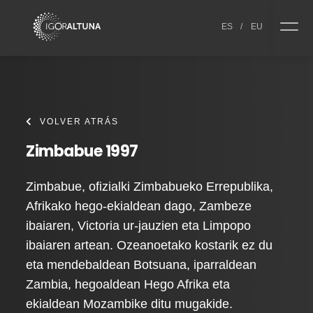
Skip to content
ES
/
EU
VOLVER ATRÁS
Zimbabue 1997
Zimbabue, ofizialki Zimbabueko Errepublika,
Afrikako hego-ekialdean dago, Zambeze
ibaiaren, Victoria ur-jauzien eta Limpopo
ibaiaren artean. Ozeanoetako kostarik ez du
eta mendebaldean Botsuana, iparraldean
Zambia, hegoaldean Hego Afrika eta
ekialdean Mozambike ditu mugakide.