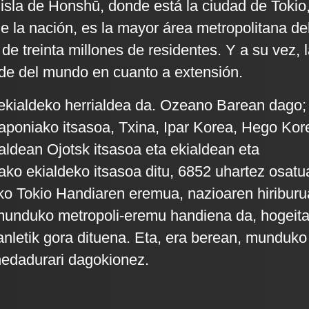
 isla de Honshū, donde está la ciudad de Tokio
de la nación, es la mayor área metropolitana de
e treinta millones de residentes. Y a su vez, 
de del mundo en cuanto a extensión.
ekialdeko herrialdea da. Ozeano Barean dago;
poniako itsasoa, Txina, Ipar Korea, Hego Kor
raldean Ojotsk itsasoa eta ekialdean eta
ko ekialdeko itsasoa ditu, 6852 uhartez osatu
o Tokio Handiaren eremua, nazioaren hiriburu
 munduko metropoli-eremu handiena da, hogeit
tanletik gora dituena. Eta, era berean, munduko
 hedadurari dagokionez.