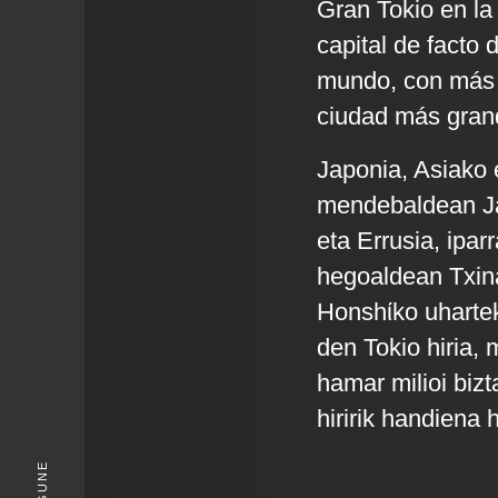
Gran Tokio en la
capital de facto 
mundo, con más d
ciudad más gran
Japonia, Asiako 
mendebaldean Ja
eta Errusia, ipar
hegoaldean Txina
Honshίko uhartek
den Tokio hiria,
hamar milioi biz
hiririk handiena
KIGUNE