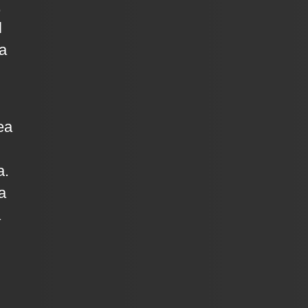
,
l
la
ea
a.
a
a