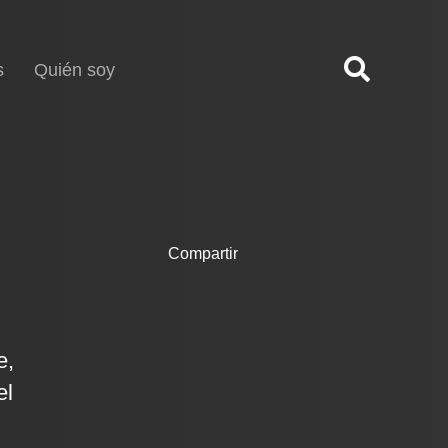
s
Quién soy
Compartir
e,
el